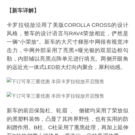
【新车详解】
卡罗拉锐放沿用了美版COROLLA CROSS的设计
风格，整车的设计语言与RAV4荣放相近，俨然是
一辆“小荣放”。新车的大尺寸梯形中网很有视觉冲
击力，中网外部采用了亮黑+哑光银的双层边框勾
勒，内部辅以亮黑点阵单元进行填充。两侧开眼角
的远近光一体式LED前大灯向内聚合，犀利动感。
新车的前后保险杠、轮眉 、 侧裙均采用了荣放似
的黑塑料装饰，凸显了其跨界野性，也有实用的防
剐蹭作用。B柱、C柱采用了熏黑处理，再加上延伸