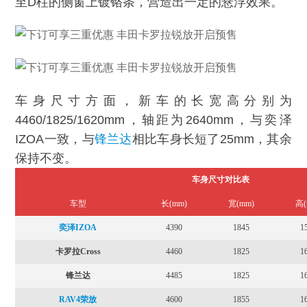
至D柱的侧窗上镀铬条，营造出一定的悬浮效果。
车身尺寸方面，新车的长宽高分别为
4460/1825/1620mm，轴距为2640mm，与奕泽
IZOA一致，与
锋兰达
相比车身长短了25mm，其余
保持不变。
车身尺寸对比表
车型
长(mm)
宽(mm)
高(
奕泽IZOA
4390
1845
1
卡罗拉Cross
4460
1825
1
锋兰达
4485
1825
1
RAV4荣放
4600
1855
1